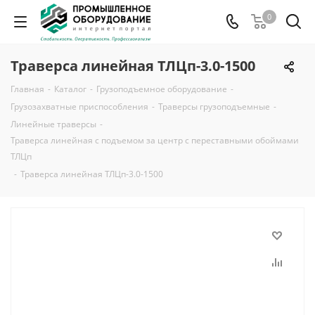
0
Траверса линейная ТЛЦп-3.0-1500
Главная
-
Каталог
-
Грузоподъемное оборудование
-
Грузозахватные приспособления
-
Траверсы грузоподъемные
-
Линейные траверсы
-
Траверса линейная с подъемом за центр с переставными обоймами
ТЛЦп
-
Траверса линейная ТЛЦп-3.0-1500