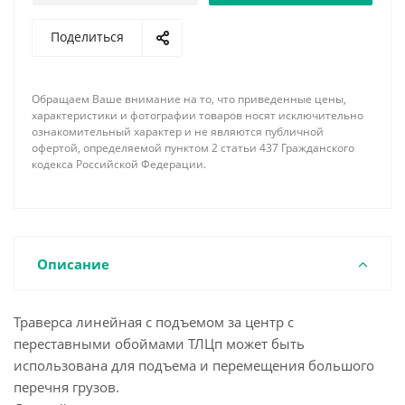
По требованию заказчика наша фирма имеет
Поделиться
возможность изготовить линейную траверсу с
подъемом за центр с переставными обоймами
ТЛЦп необходимой длины, грузоподъемности,
Обращаем Ваше внимание на то, что приведенные цены,
соответствующей комплектации концевыми
характеристики и фотографии товаров носят исключительно
элементами и грузозахватными устройствами с
ознакомительный характер и не являются публичной
офертой, определяемой пунктом 2 статьи 437 Гражданского
учетом всех пожеланий и особенностей
кодекса Российской Федерации.
поднимаемого груза. При заказе обязательно
указывайте необходимое минимальное и
максимальное расстояние между обоймами, а так
же шаг их перемещения.
Описание
Траверса линейная с подъемом за центр с
переставными обоймами ТЛЦп может быть
использована для подъема и перемещения большого
перечня грузов.