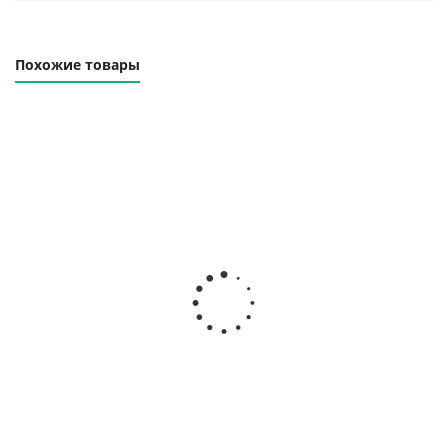
Похожие товары
Траверса линейная
Траверса линейная
ТЛЦп-3.0-2000
ТЛЦп-3.0-3000
Наличие уточняйте
Наличие уточняйте
52 000
₽
64 000
₽