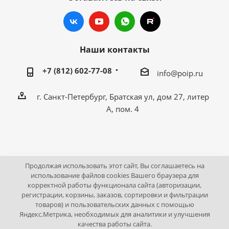
Наши контакты
+7 (812) 602-77-08
info@poip.ru
г. Санкт-Петербург, Братская ул, дом 27, литер
А, пом. 4
Продолжая использовать этот сайт, Вы соглашаетесь на
2009 - 2026 © Промышленное оборудование Интернет
использование файлов cookies Вашего браузера для
корректной работы функционала сайта (авторизации,
портал.
регистрации, корзины, заказов, сортировки и фильтрации
195043, г. Санкт-Петербург, Братская ул, дом 27, литер А,
товаров) и пользовательских данных с помощью
пом. 4
Яндекс.Метрика, необходимых для аналитики и улучшения
качества работы сайта.