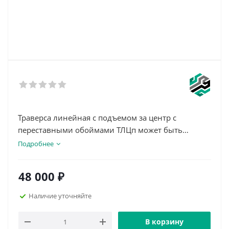
Траверса линейная с подъемом за центр с
переставными обоймами ТЛЦп может быть
использована для подъема и перемещения
Подробнее
большого перечня грузов.
Данный тип траверс применяется в условиях
48 000
₽
ограниченной высоты подъема, а благодаря
наличию в конструкции переставных обойм,
Наличие уточняйте
траверсой можно поднимать грузы различной
длины, регулируя расстояние между точками
В корзину
крепления.