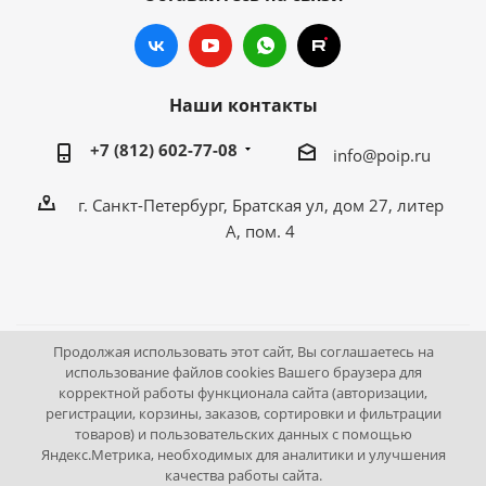
Наши контакты
+7 (812) 602-77-08
info@poip.ru
г. Санкт-Петербург, Братская ул, дом 27, литер
А, пом. 4
Продолжая использовать этот сайт, Вы соглашаетесь на
2009 - 2026 © Промышленное оборудование Интернет
использование файлов cookies Вашего браузера для
корректной работы функционала сайта (авторизации,
портал.
регистрации, корзины, заказов, сортировки и фильтрации
195043, г. Санкт-Петербург, Братская ул, дом 27, литер А,
товаров) и пользовательских данных с помощью
пом. 4
Яндекс.Метрика, необходимых для аналитики и улучшения
качества работы сайта.