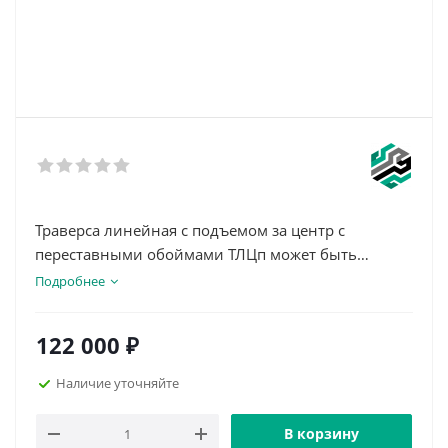
Траверса линейная с подъемом за центр с
переставными обоймами ТЛЦп может быть
использована для подъема и перемещения
Подробнее
большого перечня грузов.
Данный тип траверс применяется в условиях
122 000
₽
ограниченной высоты подъема, а благодаря
наличию в конструкции переставных обойм,
Наличие уточняйте
траверсой можно поднимать грузы различной
длины, регулируя расстояние между точками
В корзину
крепления.