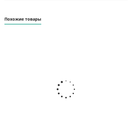
Похожие товары
Траверса линейная
Траверса линейная
ТЛЦп-12.0-4000
ТЛЦп-12.0-6000
Наличие уточняйте
Наличие уточняйте
158 000
₽
220 000
₽