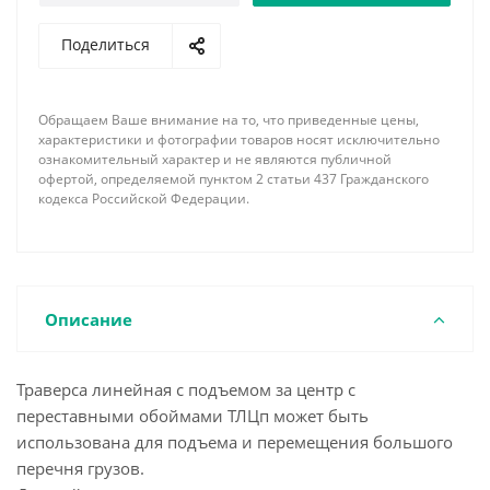
По требованию заказчика наша фирма имеет
Поделиться
возможность изготовить линейную траверсу с
подъемом за центр с переставными обоймами
ТЛЦп необходимой длины, грузоподъемности,
Обращаем Ваше внимание на то, что приведенные цены,
соответствующей комплектации концевыми
характеристики и фотографии товаров носят исключительно
элементами и грузозахватными устройствами с
ознакомительный характер и не являются публичной
офертой, определяемой пунктом 2 статьи 437 Гражданского
учетом всех пожеланий и особенностей
кодекса Российской Федерации.
поднимаемого груза. При заказе обязательно
указывайте необходимое минимальное и
максимальное расстояние между обоймами, а так
же шаг их перемещения.
Описание
Траверса линейная с подъемом за центр с
переставными обоймами ТЛЦп может быть
использована для подъема и перемещения большого
перечня грузов.