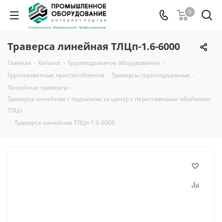
0
Траверса линейная ТЛЦп-1.6-6000
Главная
-
Каталог
-
Грузоподъемное оборудование
-
Грузозахватные приспособления
-
Траверсы грузоподъемные
-
Линейные траверсы
-
Траверса линейная с подъемом за центр с переставными обоймами
ТЛЦп
-
Траверса линейная ТЛЦп-1.6-6000