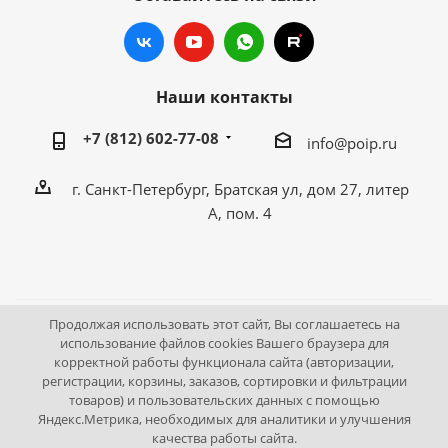
Наши контакты
+7 (812) 602-77-08
info@poip.ru
г. Санкт-Петербург, Братская ул, дом 27, литер
А, пом. 4
Продолжая использовать этот сайт, Вы соглашаетесь на
2009 - 2026 © Промышленное оборудование Интернет
использование файлов cookies Вашего браузера для
корректной работы функционала сайта (авторизации,
портал.
регистрации, корзины, заказов, сортировки и фильтрации
195043, г. Санкт-Петербург, Братская ул, дом 27, литер А,
товаров) и пользовательских данных с помощью
пом. 4
Яндекс.Метрика, необходимых для аналитики и улучшения
качества работы сайта.