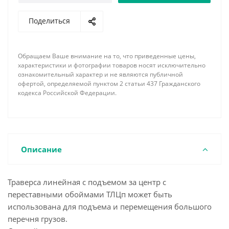
По требованию заказчика наша фирма имеет
Поделиться
возможность изготовить линейную траверсу с
подъемом за центр с переставными обоймами
ТЛЦп необходимой длины, грузоподъемности,
Обращаем Ваше внимание на то, что приведенные цены,
соответствующей комплектации концевыми
характеристики и фотографии товаров носят исключительно
элементами и грузозахватными устройствами с
ознакомительный характер и не являются публичной
офертой, определяемой пунктом 2 статьи 437 Гражданского
учетом всех пожеланий и особенностей
кодекса Российской Федерации.
поднимаемого груза. При заказе обязательно
указывайте необходимое минимальное и
максимальное расстояние между обоймами, а так
же шаг их перемещения.
Описание
Траверса линейная с подъемом за центр с
переставными обоймами ТЛЦп может быть
использована для подъема и перемещения большого
перечня грузов.