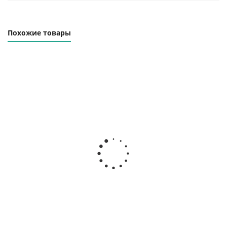
Похожие товары
Траверса линейная
Траверса линейная
ТЛЦп-1.6-8000
ТЛЦп-1.6-10000
Наличие уточняйте
Наличие уточняйте
69 000
₽
87 000
₽