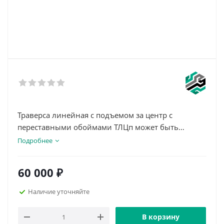
Траверса линейная с подъемом за центр с
переставными обоймами ТЛЦп может быть
использована для подъема и перемещения
Подробнее
большого перечня грузов.
Данный тип траверс применяется в условиях
60 000
₽
ограниченной высоты подъема, а благодаря
наличию в конструкции переставных обойм,
Наличие уточняйте
траверсой можно поднимать грузы различной
длины, регулируя расстояние между точками
В корзину
крепления.