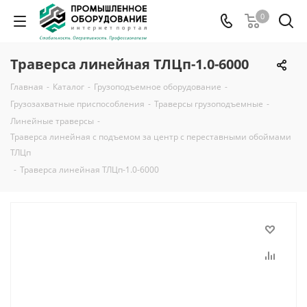
0
Траверса линейная ТЛЦп-1.0-6000
Главная
-
Каталог
-
Грузоподъемное оборудование
-
Грузозахватные приспособления
-
Траверсы грузоподъемные
-
Линейные траверсы
-
Траверса линейная с подъемом за центр с переставными обоймами
ТЛЦп
-
Траверса линейная ТЛЦп-1.0-6000