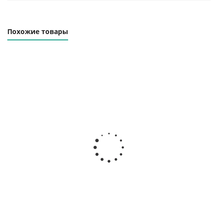
Похожие товары
Траверса линейная
Траверса линейная
ТЛЦп-1.0-8000
ТЛЦп-1.0-10000
Наличие уточняйте
Наличие уточняйте
67 000
₽
82 000
₽