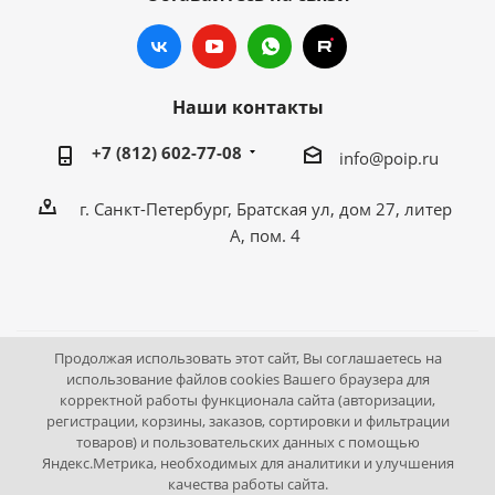
Наши контакты
+7 (812) 602-77-08
info@poip.ru
г. Санкт-Петербург, Братская ул, дом 27, литер
А, пом. 4
Продолжая использовать этот сайт, Вы соглашаетесь на
2009 - 2026 © Промышленное оборудование Интернет
использование файлов cookies Вашего браузера для
корректной работы функционала сайта (авторизации,
портал.
регистрации, корзины, заказов, сортировки и фильтрации
195043, г. Санкт-Петербург, Братская ул, дом 27, литер А,
товаров) и пользовательских данных с помощью
пом. 4
Яндекс.Метрика, необходимых для аналитики и улучшения
качества работы сайта.