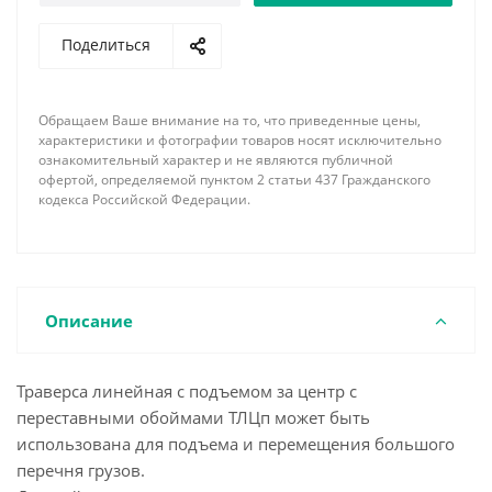
По требованию заказчика наша фирма имеет
Поделиться
возможность изготовить линейную траверсу с
подъемом за центр с переставными обоймами
ТЛЦп необходимой длины, грузоподъемности,
Обращаем Ваше внимание на то, что приведенные цены,
соответствующей комплектации концевыми
характеристики и фотографии товаров носят исключительно
элементами и грузозахватными устройствами с
ознакомительный характер и не являются публичной
офертой, определяемой пунктом 2 статьи 437 Гражданского
учетом всех пожеланий и особенностей
кодекса Российской Федерации.
поднимаемого груза. При заказе обязательно
указывайте необходимое минимальное и
максимальное расстояние между обоймами, а так
же шаг их перемещения.
Описание
Траверса линейная с подъемом за центр с
переставными обоймами ТЛЦп может быть
использована для подъема и перемещения большого
перечня грузов.