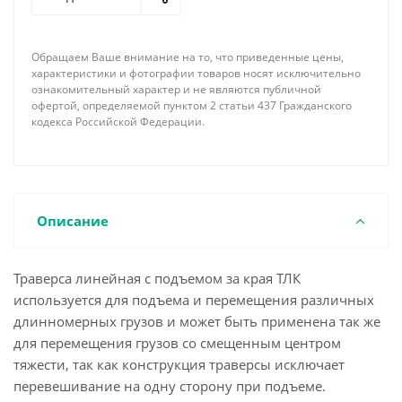
как навешивание на крановый крюк происходит с
помощью 2-ух ветвевого стропа.
Навесное оборудование (стропы, грузовые скобы,
Обращаем Ваше внимание на то, что приведенные цены,
крюки, захваты и проч.) в стандартный комплект
характеристики и фотографии товаров носят исключительно
поставки не входят.
ознакомительный характер и не являются публичной
офертой, определяемой пунктом 2 статьи 437 Гражданского
По требованию заказчика наша фирма имеет
кодекса Российской Федерации.
возможность изготовить линейную траверсу с
подъемом за края необходимой длины,
грузоподъемности, соответствующей
комплектации концевыми элементами и
грузозахватными устройствами с учетом всех
Описание
пожеланий и особенностей поднимаемого груза.
Траверса линейная с подъемом за края ТЛК
используется для подъема и перемещения различных
длинномерных грузов и может быть применена так же
для перемещения грузов со смещенным центром
тяжести, так как конструкция траверсы исключает
перевешивание на одну сторону при подъеме.