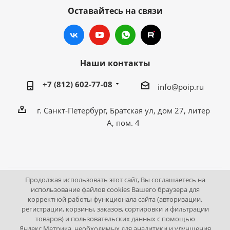
Оставайтесь на связи
Наши контакты
+7 (812) 602-77-08
info@poip.ru
г. Санкт-Петербург, Братская ул, дом 27, литер
А, пом. 4
Продолжая использовать этот сайт, Вы соглашаетесь на
2009 - 2026 © Промышленное оборудование Интернет
использование файлов cookies Вашего браузера для
корректной работы функционала сайта (авторизации,
портал.
регистрации, корзины, заказов, сортировки и фильтрации
195043, г. Санкт-Петербург, Братская ул, дом 27, литер А,
товаров) и пользовательских данных с помощью
пом. 4
Яндекс.Метрика, необходимых для аналитики и улучшения