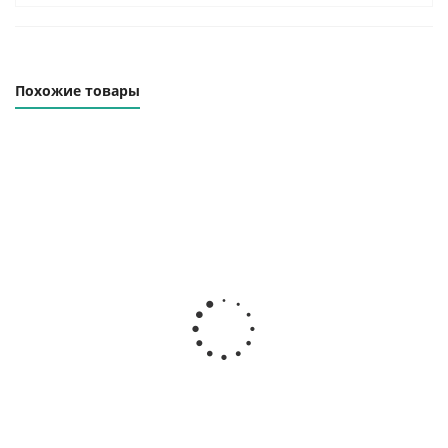
Похожие товары
Траверса линейная
Траверса линейная
ТЛК-60.0-6000
ТЛК-60.0-10000
Наличие уточняйте
Наличие уточняйте
413 000
₽
944 000
₽