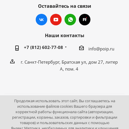
Оставайтесь на связи
Наши контакты
+7 (812) 602-77-08
info@poip.ru
г. Санкт-Петербург, Братская ул, дом 27, литер
А, пом. 4
Продолжая использовать этот сайт, Вы соглашаетесь на
2009 - 2026 © Промышленное оборудование Интернет
использование файлов cookies Вашего браузера для
корректной работы функционала сайта (авторизации,
портал.
регистрации, корзины, заказов, сортировки и фильтрации
195043, г. Санкт-Петербург, Братская ул, дом 27, литер А,
товаров) и пользовательских данных с помощью
пом. 4
Яндекс.Метрика, необходимых для аналитики и улучшения