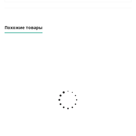
Похожие товары
Траверса линейная
Траверса линейная
ТЛК-5.0-2000
ТЛК-5.0-3000
Наличие уточняйте
Наличие уточняйте
54 000
₽
70 000
₽