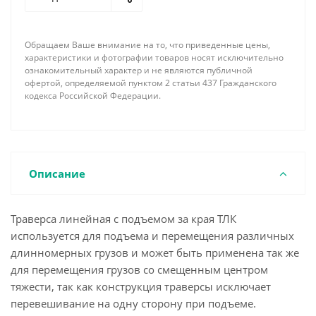
как навешивание на крановый крюк происходит с
помощью 2-ух ветвевого стропа.
Навесное оборудование (стропы, грузовые скобы,
Обращаем Ваше внимание на то, что приведенные цены,
крюки, захваты и проч.) в стандартный комплект
характеристики и фотографии товаров носят исключительно
поставки не входят.
ознакомительный характер и не являются публичной
офертой, определяемой пунктом 2 статьи 437 Гражданского
По требованию заказчика наша фирма имеет
кодекса Российской Федерации.
возможность изготовить линейную траверсу с
подъемом за края необходимой длины,
грузоподъемности, соответствующей
комплектации концевыми элементами и
грузозахватными устройствами с учетом всех
Описание
пожеланий и особенностей поднимаемого груза.
Траверса линейная с подъемом за края ТЛК
используется для подъема и перемещения различных
длинномерных грузов и может быть применена так же
для перемещения грузов со смещенным центром
тяжести, так как конструкция траверсы исключает
перевешивание на одну сторону при подъеме.