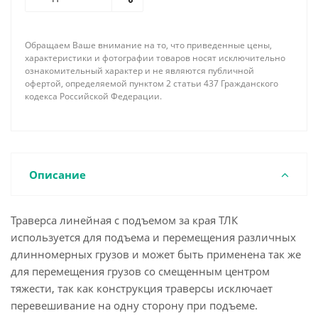
как навешивание на крановый крюк происходит с
помощью 2-ух ветвевого стропа.
Навесное оборудование (стропы, грузовые скобы,
Обращаем Ваше внимание на то, что приведенные цены,
крюки, захваты и проч.) в стандартный комплект
характеристики и фотографии товаров носят исключительно
поставки не входят.
ознакомительный характер и не являются публичной
офертой, определяемой пунктом 2 статьи 437 Гражданского
По требованию заказчика наша фирма имеет
кодекса Российской Федерации.
возможность изготовить линейную траверсу с
подъемом за края необходимой длины,
грузоподъемности, соответствующей
комплектации концевыми элементами и
грузозахватными устройствами с учетом всех
Описание
пожеланий и особенностей поднимаемого груза.
Траверса линейная с подъемом за края ТЛК
используется для подъема и перемещения различных
длинномерных грузов и может быть применена так же
для перемещения грузов со смещенным центром
тяжести, так как конструкция траверсы исключает
перевешивание на одну сторону при подъеме.