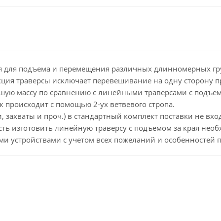
тся для подъема и перемещения различных длинномерных гр
укция траверсы исключает перевешивание на одну сторону п
ую массу по сравнению с линейными траверсами с подъемом
к происходит с помощью 2-ух ветвевого стропа.
 захваты и проч.) в стандартный комплект поставки не вход
ть изготовить линейную траверсу с подъемом за края нео
и устройствами с учетом всех пожеланий и особенностей п