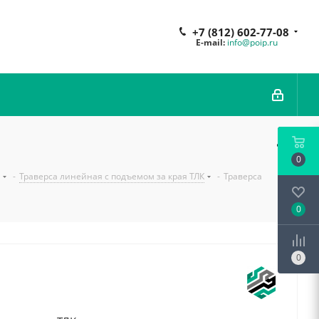
+7 (812) 602-77-08
E-mail:
info@poip.ru
0
-
Траверса линейная с подъемом за края ТЛК
-
Траверса
0
0