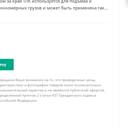
ом за края ТЛК используется для подъема и
нномерных грузов и может быть применена так
со смещенным центром тяжести, так как
ючает перевешивание на одну сторону при подъеме.
К имеют существенно меньшую массу по
ерсами с подъемом за центр, но при этом
 высота изделия, так как навешивание на
 помощью 2-ух ветвевого стропа.
пы, грузовые скобы, крюки, захваты и проч.) в
вки не входят.
ину
аша фирма имеет возможность изготовить
мом за края необходимой длины,
бращаем Ваше внимание на то, что приведенные цены,
ствующей комплектации концевыми элементами и
арактеристики и фотографии товаров носят исключительно
ми с учетом всех пожеланий и особенностей
знакомительный характер и не являются публичной офертой,
ределяемой пунктом 2 статьи 437 Гражданского кодекса
оссийской Федерации.