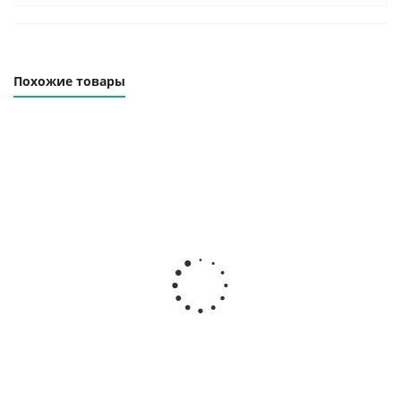
Похожие товары
Траверса линейная ТЛК-10.0-6000
Наличие уточняйте
141 000
₽