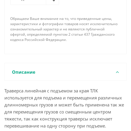
как навешивание на крановый крюк происходит с
помощью 2-ух ветвевого стропа.
Навесное оборудование (стропы, грузовые скобы,
Обращаем Ваше внимание на то, что приведенные цены,
крюки, захваты и проч.) в стандартный комплект
характеристики и фотографии товаров носят исключительно
поставки не входят.
ознакомительный характер и не являются публичной
офертой, определяемой пунктом 2 статьи 437 Гражданского
По требованию заказчика наша фирма имеет
кодекса Российской Федерации.
возможность изготовить линейную траверсу с
подъемом за края необходимой длины,
грузоподъемности, соответствующей
комплектации концевыми элементами и
грузозахватными устройствами с учетом всех
Описание
пожеланий и особенностей поднимаемого груза.
Траверса линейная с подъемом за края ТЛК
используется для подъема и перемещения различных
длинномерных грузов и может быть применена так же
для перемещения грузов со смещенным центром
тяжести, так как конструкция траверсы исключает
перевешивание на одну сторону при подъеме.