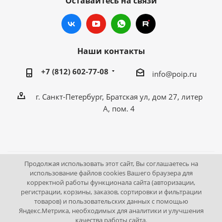
Оставайтесь на связи
Наши контакты
+7 (812) 602-77-08
info@poip.ru
г. Санкт-Петербург, Братская ул, дом 27, литер
А, пом. 4
Продолжая использовать этот сайт, Вы соглашаетесь на
2009 - 2026 © Промышленное оборудование Интернет
использование файлов cookies Вашего браузера для
корректной работы функционала сайта (авторизации,
портал.
регистрации, корзины, заказов, сортировки и фильтрации
195043, г. Санкт-Петербург, Братская ул, дом 27, литер А,
товаров) и пользовательских данных с помощью
пом. 4
Яндекс.Метрика, необходимых для аналитики и улучшения
качества работы сайта.