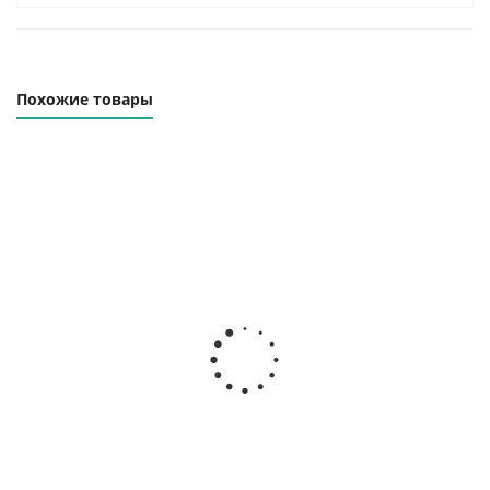
Похожие товары
Траверса линейная
Траверса линейная
ТЛК-1.6-2000
ТЛК-1.6-3000
Наличие уточняйте
Наличие уточняйте
35 000
₽
41 000
₽