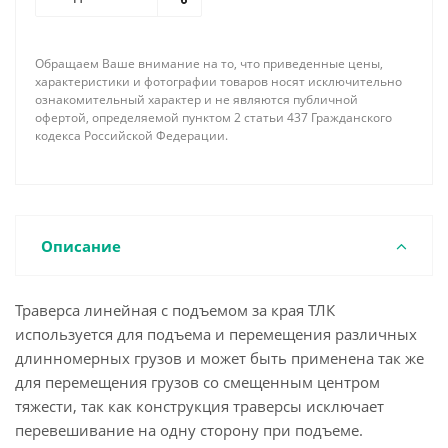
как навешивание на крановый крюк происходит с
помощью 2-ух ветвевого стропа.
Навесное оборудование (стропы, грузовые скобы,
Обращаем Ваше внимание на то, что приведенные цены,
крюки, захваты и проч.) в стандартный комплект
характеристики и фотографии товаров носят исключительно
поставки не входят.
ознакомительный характер и не являются публичной
офертой, определяемой пунктом 2 статьи 437 Гражданского
По требованию заказчика наша фирма имеет
кодекса Российской Федерации.
возможность изготовить линейную траверсу с
подъемом за края необходимой длины,
грузоподъемности, соответствующей
комплектации концевыми элементами и
грузозахватными устройствами с учетом всех
Описание
пожеланий и особенностей поднимаемого груза.
Траверса линейная с подъемом за края ТЛК
используется для подъема и перемещения различных
длинномерных грузов и может быть применена так же
для перемещения грузов со смещенным центром
тяжести, так как конструкция траверсы исключает
перевешивание на одну сторону при подъеме.