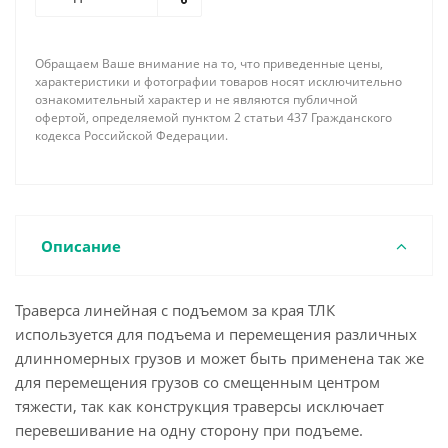
как навешивание на крановый крюк происходит с
помощью 2-ух ветвевого стропа.
Навесное оборудование (стропы, грузовые скобы,
Обращаем Ваше внимание на то, что приведенные цены,
крюки, захваты и проч.) в стандартный комплект
характеристики и фотографии товаров носят исключительно
поставки не входят.
ознакомительный характер и не являются публичной
офертой, определяемой пунктом 2 статьи 437 Гражданского
По требованию заказчика наша фирма имеет
кодекса Российской Федерации.
возможность изготовить линейную траверсу с
подъемом за края необходимой длины,
грузоподъемности, соответствующей
комплектации концевыми элементами и
грузозахватными устройствами с учетом всех
Описание
пожеланий и особенностей поднимаемого груза.
Траверса линейная с подъемом за края ТЛК
используется для подъема и перемещения различных
длинномерных грузов и может быть применена так же
для перемещения грузов со смещенным центром
тяжести, так как конструкция траверсы исключает
перевешивание на одну сторону при подъеме.