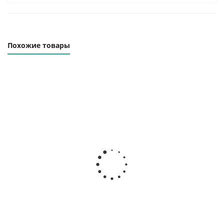
Похожие товары
Траверса линейная
Траверса линейная
ТЛК-0.5-2000
ТЛК-0.5-3000
Наличие уточняйте
Наличие уточняйте
22 000
₽
27 000
₽