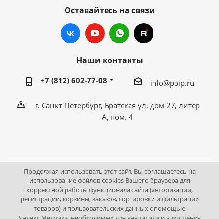
Оставайтесь на связи
Наши контакты
+7 (812) 602-77-08
info@poip.ru
г. Санкт-Петербург, Братская ул, дом 27, литер
А, пом. 4
Продолжая использовать этот сайт, Вы соглашаетесь на
2009 - 2026 © Промышленное оборудование Интернет
использование файлов cookies Вашего браузера для
корректной работы функционала сайта (авторизации,
портал.
регистрации, корзины, заказов, сортировки и фильтрации
195043, г. Санкт-Петербург, Братская ул, дом 27, литер А,
товаров) и пользовательских данных с помощью
пом. 4
Яндекс.Метрика, необходимых для аналитики и улучшения