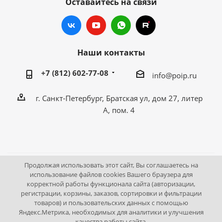
Оставайтесь на связи
Наши контакты
+7 (812) 602-77-08
info@poip.ru
г. Санкт-Петербург, Братская ул, дом 27, литер
А, пом. 4
Продолжая использовать этот сайт, Вы соглашаетесь на
2009 - 2026 © Промышленное оборудование Интернет
использование файлов cookies Вашего браузера для
корректной работы функционала сайта (авторизации,
портал.
регистрации, корзины, заказов, сортировки и фильтрации
195043, г. Санкт-Петербург, Братская ул, дом 27, литер А,
товаров) и пользовательских данных с помощью
пом. 4
Яндекс.Метрика, необходимых для аналитики и улучшения
качества работы сайта.