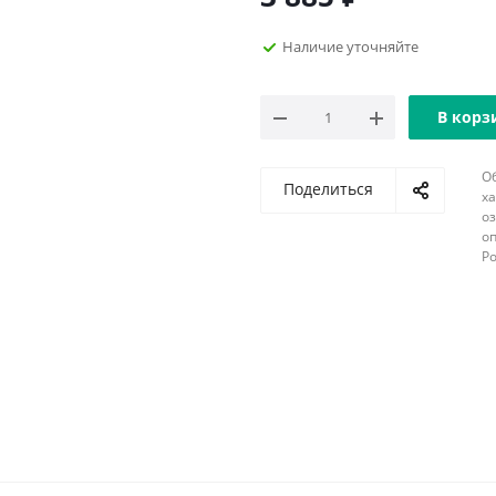
Наличие уточняйте
В корз
О
Поделиться
х
о
оп
Р