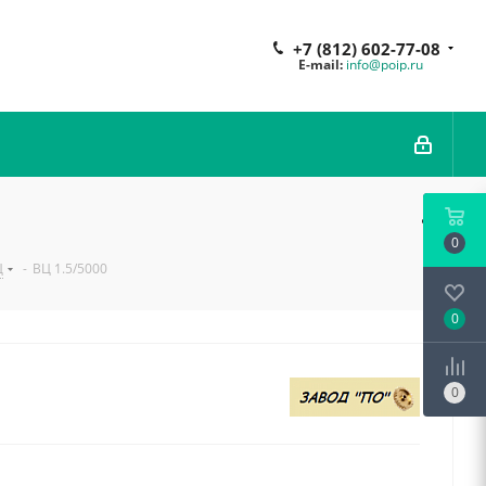
+7 (812) 602-77-08
E-mail:
info@poip.ru
0
Ц
-
ВЦ 1.5/5000
0
0