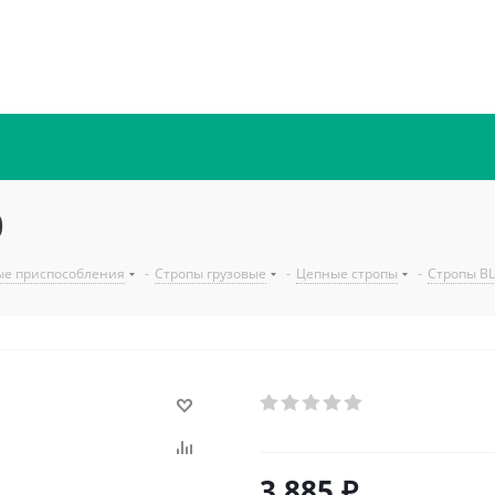
0
ые приспособления
-
Стропы грузовые
-
Цепные стропы
-
Стропы В
3 885
₽