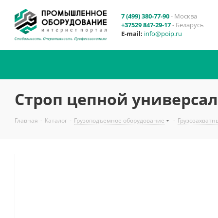
7 (499) 380-77-90
- Москва
+37529 847-29-17
- Беларусь
E-mail:
info@poip.ru
Строп цепной универсал
Главная
-
Каталог
-
Грузоподъемное оборудование
-
Грузозахватн