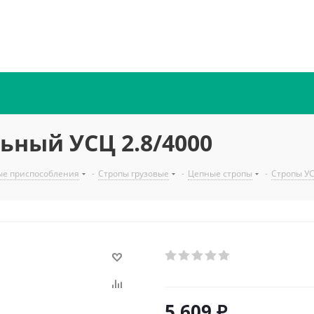
ьный УСЦ 2.8/4000
ые приспособления
-
Стропы грузовые
-
Цепные стропы
-
Стропы У
5 609
₽