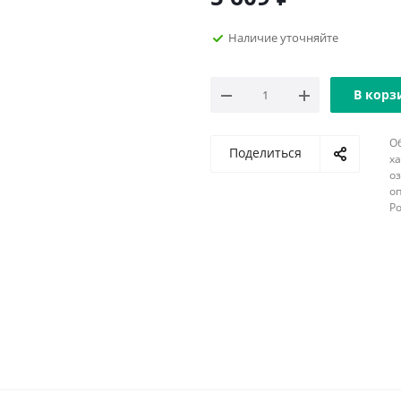
Наличие уточняйте
В корз
О
Поделиться
х
о
оп
Р