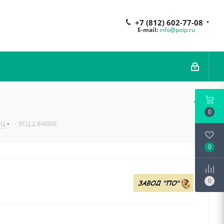
+7 (812) 602-77-08
E-mail:
info@poip.ru
0
СЦ
-
УСЦ 2.8/4000
0
0