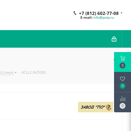
+7 (812) 602-77-08
E-mail:
info@poip.ru
0
Ц (паук)
-
4СЦ 2.36/5000
0
0