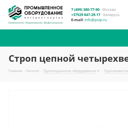
7 (499) 380-77-90
- Москва
+37529 847-29-17
- Беларусь
E-mail:
info@poip.ru
Строп цепной четырехве
Главная
-
Каталог
-
Грузоподъемное оборудование
-
Грузозахватн