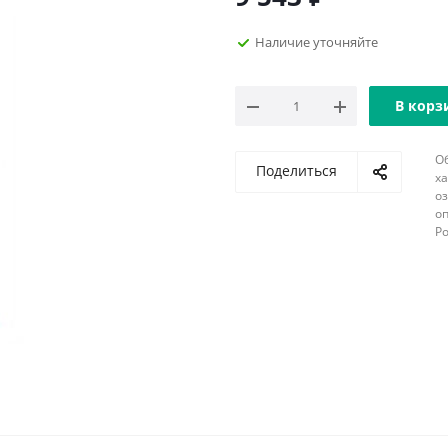
Наличие уточняйте
В корз
О
Поделиться
х
о
оп
Р