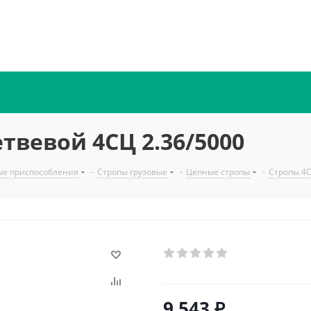
твевой 4СЦ 2.36/5000
ые приспособления
-
Стропы грузовые
-
Цепные стропы
-
Стропы 4С
9 543
₽