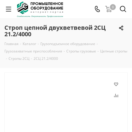
0
Строп цепной двухветвевой 2СЦ
21.2/4000
Главная
-
Каталог
-
Грузоподъемное оборудование
-
Грузозахватные приспособления
-
Стропы грузовые
-
Цепные стропы
-
Стропы 2СЦ
-
2СЦ 21.2/4000