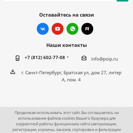
Оставайтесь на связи
Наши контакты
+7 (812) 602-77-08
info@poip.ru
г. Санкт-Петербург, Братская ул, дом 27, литер
А, пом. 4
Продолжая использовать этот сайт, Вы соглашаетесь на
2009 - 2026 © Промышленное оборудование Интернет
использование файлов cookies Вашего браузера для
корректной работы функционала сайта (авторизации,
портал.
регистрации, корзины, заказов, сортировки и фильтрации
195043, г. Санкт-Петербург, Братская ул, дом 27, литер А,