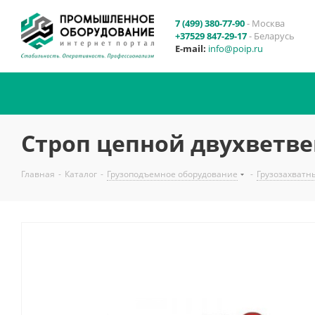
7 (499) 380-77-90
- Москва
+37529 847-29-17
- Беларусь
E-mail:
info@poip.ru
Строп цепной двухветвев
Главная
-
Каталог
-
Грузоподъемное оборудование
-
Грузозахватн