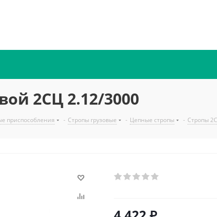
ой 2СЦ 2.12/3000
ые приспособления
-
Стропы грузовые
-
Цепные стропы
-
Стропы 2
4 422
₽