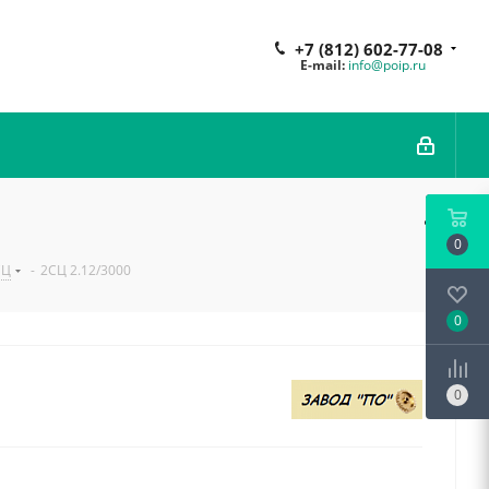
+7 (812) 602-77-08
E-mail:
info@poip.ru
0
СЦ
-
2СЦ 2.12/3000
0
0