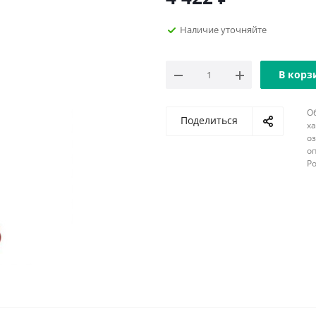
Наличие уточняйте
В корз
О
Поделиться
х
о
оп
Р