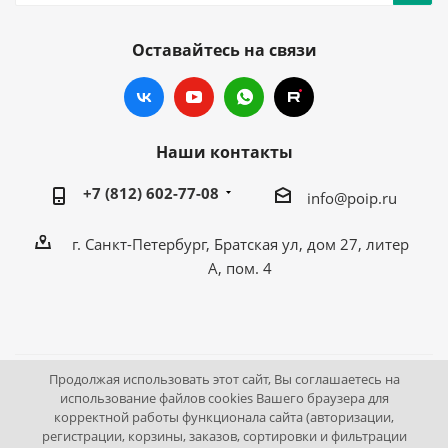
Оставайтесь на связи
Наши контакты
+7 (812) 602-77-08
info@poip.ru
г. Санкт-Петербург, Братская ул, дом 27, литер
А, пом. 4
Продолжая использовать этот сайт, Вы соглашаетесь на
2009 - 2026 © Промышленное оборудование Интернет
использование файлов cookies Вашего браузера для
корректной работы функционала сайта (авторизации,
портал.
регистрации, корзины, заказов, сортировки и фильтрации
195043, г. Санкт-Петербург, Братская ул, дом 27, литер А,