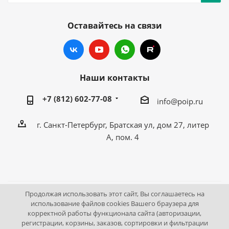
Оставайтесь на связи
Наши контакты
+7 (812) 602-77-08
info@poip.ru
г. Санкт-Петербург, Братская ул, дом 27, литер
А, пом. 4
Продолжая использовать этот сайт, Вы соглашаетесь на
2009 - 2026 © Промышленное оборудование Интернет
использование файлов cookies Вашего браузера для
корректной работы функционала сайта (авторизации,
портал.
регистрации, корзины, заказов, сортировки и фильтрации
195043, г. Санкт-Петербург, Братская ул, дом 27, литер А,