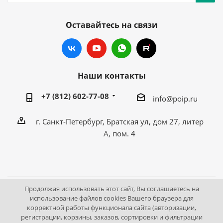
Оставайтесь на связи
Наши контакты
+7 (812) 602-77-08
info@poip.ru
г. Санкт-Петербург, Братская ул, дом 27, литер
А, пом. 4
Продолжая использовать этот сайт, Вы соглашаетесь на
2009 - 2026 © Промышленное оборудование Интернет
использование файлов cookies Вашего браузера для
корректной работы функционала сайта (авторизации,
портал.
регистрации, корзины, заказов, сортировки и фильтрации
195043, г. Санкт-Петербург, Братская ул, дом 27, литер А,