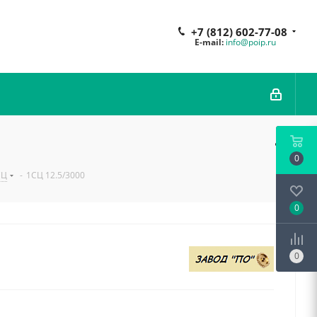
+7 (812) 602-77-08
E-mail:
info@poip.ru
0
СЦ
-
1СЦ 12.5/3000
0
0