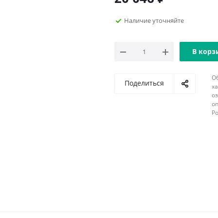
Наличие уточняйте
В корз
О
Поделиться
х
о
оп
Р