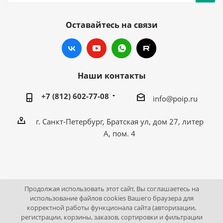
Оставайтесь на связи
Наши контакты
+7 (812) 602-77-08
info@poip.ru
г. Санкт-Петербург, Братская ул, дом 27, литер
А, пом. 4
Продолжая использовать этот сайт, Вы соглашаетесь на
2009 - 2026 © Промышленное оборудование Интернет
использование файлов cookies Вашего браузера для
корректной работы функционала сайта (авторизации,
портал.
регистрации, корзины, заказов, сортировки и фильтрации
195043, г. Санкт-Петербург, Братская ул, дом 27, литер А,