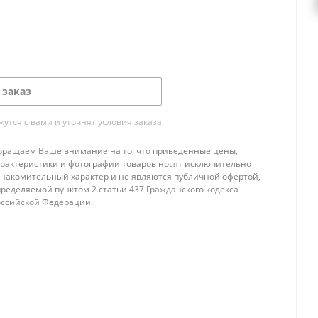
 заказ
тся с вами и уточнят условия заказа
бращаем Ваше внимание на то, что приведенные цены,
арактеристики и фотографии товаров носят исключительно
знакомительный характер и не являются публичной офертой,
ределяемой пунктом 2 статьи 437 Гражданского кодекса
оссийской Федерации.