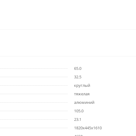
65.0
32.5
круглый
тяжелая
алюминий
105.0
23.1
1820х445х1610