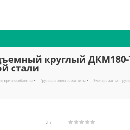
дъемный круглый ДКМ180-Т
ой стали
ые приспособления
-
Грузовые электромагниты
-
Электромагнит грузо