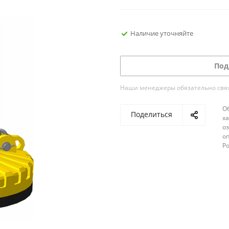
Наличие уточняйте
Под
Наши менеджеры обязательно свяжу
О
Поделиться
х
о
оп
Р