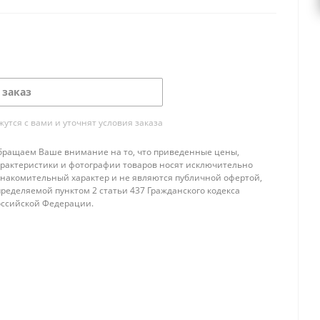
 заказ
тся с вами и уточнят условия заказа
бращаем Ваше внимание на то, что приведенные цены,
арактеристики и фотографии товаров носят исключительно
знакомительный характер и не являются публичной офертой,
ределяемой пунктом 2 статьи 437 Гражданского кодекса
оссийской Федерации.