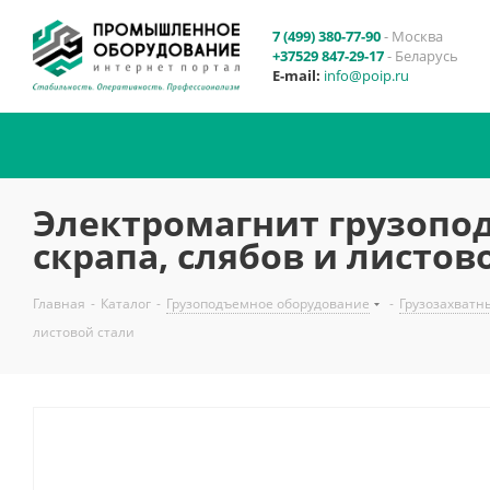
7 (499) 380-77-90
- Москва
+37529 847-29-17
- Беларусь
E-mail:
info@poip.ru
Электромагнит грузопо
скрапа, слябов и листов
Главная
-
Каталог
-
Грузоподъемное оборудование
-
Грузозахватн
листовой стали