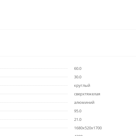
60.0
30.0
круглый
сверхтяжелая
алюминий
95.0
21.0
1680х520х1700