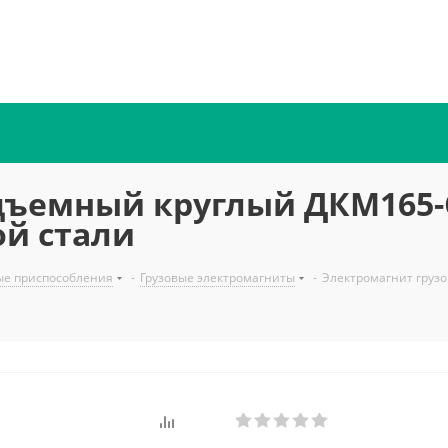
дъемный круглый ДКМ165-С
ой стали
ые приспособления
-
Грузовые электромагниты
-
Электромагнит грузо