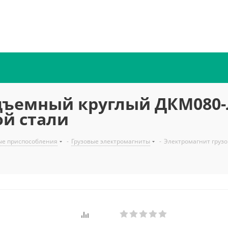
дъемный круглый ДКМ080-
ой стали
ые приспособления
-
Грузовые электромагниты
-
Электромагнит грузо