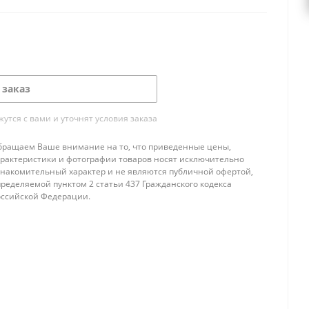
 заказ
тся с вами и уточнят условия заказа
бращаем Ваше внимание на то, что приведенные цены,
арактеристики и фотографии товаров носят исключительно
знакомительный характер и не являются публичной офертой,
ределяемой пунктом 2 статьи 437 Гражданского кодекса
оссийской Федерации.