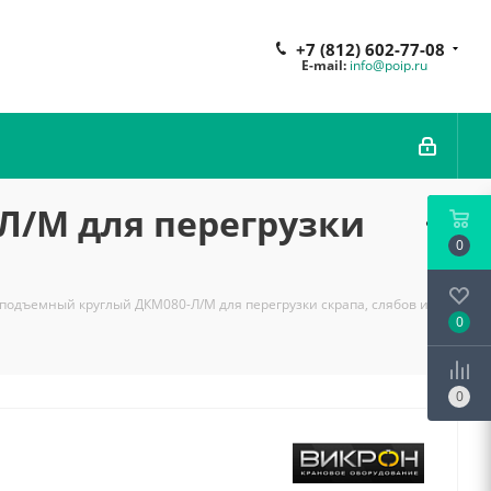
+7 (812) 602-77-08
E-mail:
info@poip.ru
Л/М для перегрузки
0
подъемный круглый ДКМ080-Л/М для перегрузки скрапа, слябов и
0
0