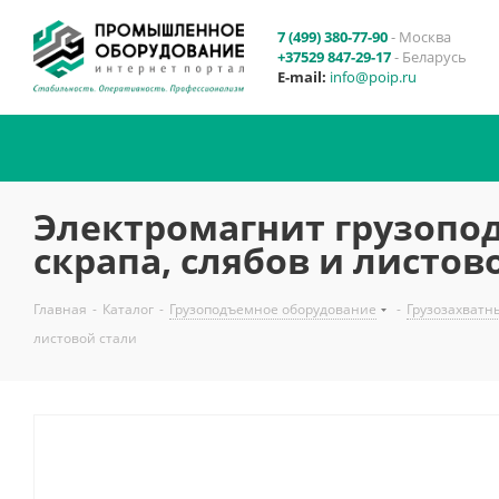
7 (499) 380-77-90
- Москва
+37529 847-29-17
- Беларусь
E-mail:
info@poip.ru
Электромагнит грузопо
скрапа, слябов и листов
Главная
-
Каталог
-
Грузоподъемное оборудование
-
Грузозахватн
листовой стали