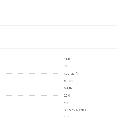
14.0
7.0
круглый
легкая
медь
20.0
4.3
800х250х1200