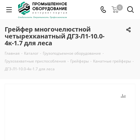
0
Грейфер многочелюстной
четырехканатный ДГ3-Л1-10.0-
4к-1.7 для леса
Главная
-
Каталог
-
Грузоподъемное оборудование
-
Грузозахватные приспособления
-
Грейферы
-
Канатные грейферы
-
ДГ3-Л1-10.0-4к-1.7 для леса