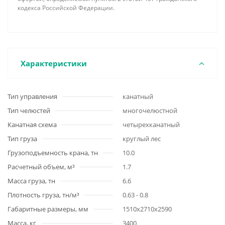
кодекса Российской Федерации.
Характеристики
Тип управления
канатный
Тип челюстей
многочелюстной
Канатная схема
четырехканатный
Тип груза
круглый лес
Грузоподъемность крана, тн
10.0
Расчетный объем, м³
1.7
Масса груза, тн
6.6
Плотность груза, тн/м³
0.63 - 0.8
Габаритные размеры, мм
1510х2710х2590
Масса, кг
3400