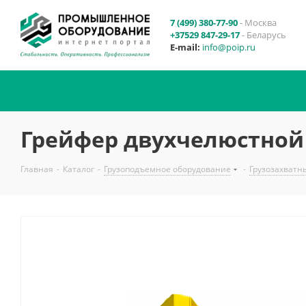
7 (499) 380-77-90
- Москва
+37529 847-29-17
- Беларусь
E-mail:
info@poip.ru
Грейфер двухчелюстной д
Главная
-
Каталог
-
Грузоподъемное оборудование
-
Грузозахватн