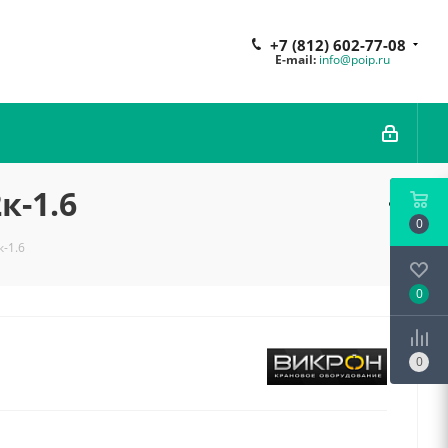
+7 (812) 602-77-08
E-mail:
info@poip.ru
к-1.6
0
к-1.6
0
0