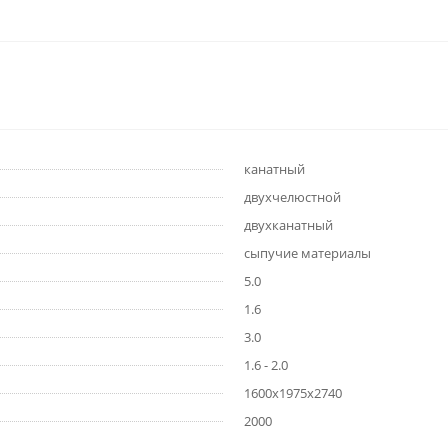
канатный
двухчелюстной
двухканатный
сыпучие материалы
5.0
1.6
3.0
1.6 - 2.0
1600х1975х2740
2000