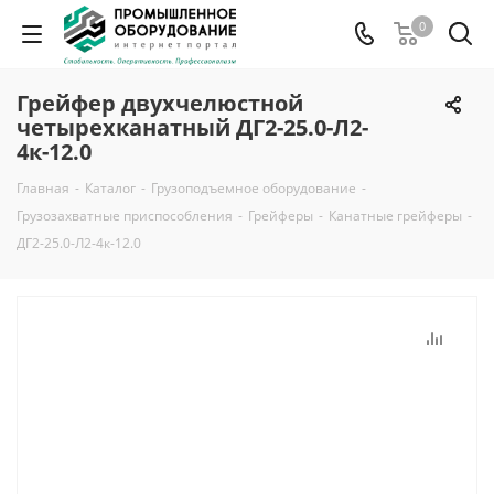
0
Грейфер двухчелюстной
четырехканатный ДГ2-25.0-Л2-
4к-12.0
Главная
-
Каталог
-
Грузоподъемное оборудование
-
Грузозахватные приспособления
-
Грейферы
-
Канатные грейферы
-
ДГ2-25.0-Л2-4к-12.0