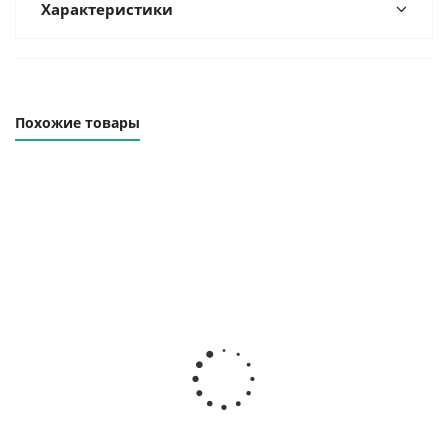
Характеристики
Похожие товары
Винтовой
Винтовой
Винтовой
компрессор
компрессор
компрессор NEW
ВК-5.5Р-Е
CUBE 710
SILVER 7,5