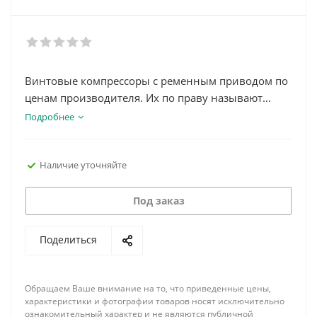
Винтовые компрессоры с ременным приводом по
ценам производителя. Их по праву называют
одним из самых экономичных видов
Подробнее
компрессорного оборудования. Благодаря своей
долговечности и минимальному
Наличие уточняйте
энергопотреблению компрессоры активно
используются в различных областях. Специальная
автоматическая система контроля позволяет им
Под заказ
долгое время работать в бесперебойном режиме.
Поделиться
Обращаем Ваше внимание на то, что приведенные цены,
характеристики и фотографии товаров носят исключительно
ознакомительный характер и не являются публичной