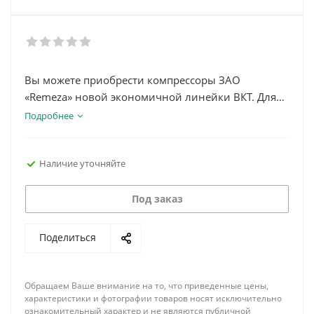
Вы можете приобрести компрессоры ЗАО
«Remeza» новой экономичной линейки ВКТ. Для
сжатия воздуха винтовой компрессор Remeza
Подробнее
серии ВКТ используют винтовую компрессорную
пару Termomeccanica, очистка воздуха от
Наличие уточняйте
излишков влаги производится осушителем
воздуха холодильного типа SL фирмы Friulair.
Под заказ
Поделиться
Обращаем Ваше внимание на то, что приведенные цены,
характеристики и фотографии товаров носят исключительно
ознакомительный характер и не являются публичной