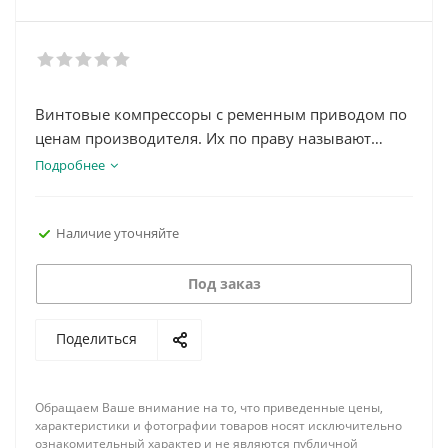
Винтовые компрессоры с ременным приводом по
ценам производителя. Их по праву называют
одним из самых экономичных видов
Подробнее
компрессорного оборудования. Благодаря своей
долговечности и минимальному
Наличие уточняйте
энергопотреблению компрессоры активно
используются в различных областях. Специальная
автоматическая система контроля позволяет им
Под заказ
долгое время работать в бесперебойном режиме.
Поделиться
Обращаем Ваше внимание на то, что приведенные цены,
характеристики и фотографии товаров носят исключительно
ознакомительный характер и не являются публичной