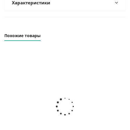
Характеристики
Похожие товары
Винтовой
Винтовой
Винтовой
компрессор
компрессор
компрессор
Airblok 502 BD
ВК40Р-8ВС
ВК40-10