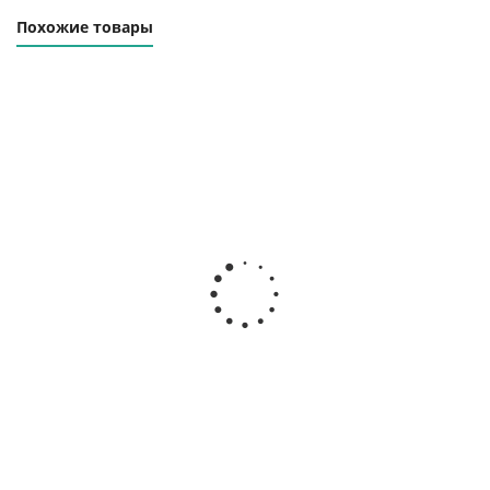
Похожие товары
Винтовой
Винтовой
Винтовой
компрессор NEW
компрессор
компрессор
SILVER 20/500
ВК20Т-8-500
ВК20Т-10-500
Наличие
Наличие
Наличие
уточняйте
уточняйте
уточняйте