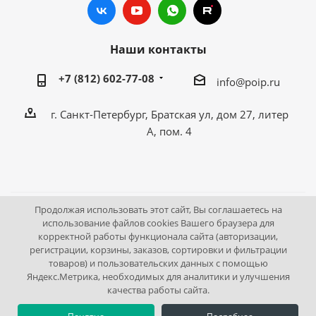
Наши контакты
+7 (812) 602-77-08
info@poip.ru
г. Санкт-Петербург, Братская ул, дом 27, литер
А, пом. 4
Продолжая использовать этот сайт, Вы соглашаетесь на
2009 - 2026 © Промышленное оборудование Интернет
использование файлов cookies Вашего браузера для
корректной работы функционала сайта (авторизации,
портал.
регистрации, корзины, заказов, сортировки и фильтрации
195043, г. Санкт-Петербург, Братская ул, дом 27, литер А,
товаров) и пользовательских данных с помощью
пом. 4
Яндекс.Метрика, необходимых для аналитики и улучшения
качества работы сайта.