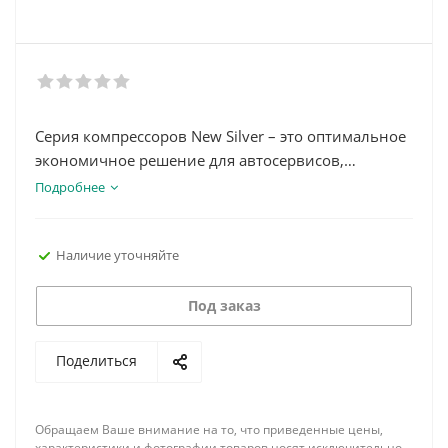
Серия компрессоров New Silver – это оптимальное
экономичное решение для автосервисов,
небольших производств и производственных
Подробнее
участков, при работе в условиях неравномерной
нагрузки.
Наличие уточняйте
Под заказ
Поделиться
Обращаем Ваше внимание на то, что приведенные цены,
характеристики и фотографии товаров носят исключительно