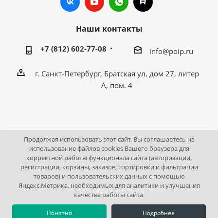
Наши контакты
+7 (812) 602-77-08
info@poip.ru
г. Санкт-Петербург, Братская ул, дом 27, литер
А, пом. 4
Продолжая использовать этот сайт, Вы соглашаетесь на
2009 - 2026 © Промышленное оборудование Интернет
использование файлов cookies Вашего браузера для
корректной работы функционала сайта (авторизации,
портал.
регистрации, корзины, заказов, сортировки и фильтрации
195043, г. Санкт-Петербург, Братская ул, дом 27, литер А,
товаров) и пользовательских данных с помощью
пом. 4
Яндекс.Метрика, необходимых для аналитики и улучшения
качества работы сайта.
Понятно
Подробнее