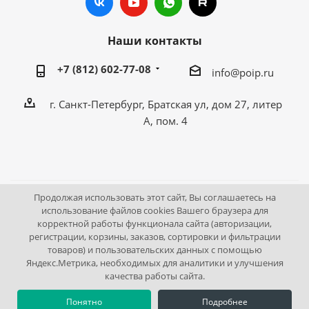
Наши контакты
+7 (812) 602-77-08
info@poip.ru
г. Санкт-Петербург, Братская ул, дом 27, литер
А, пом. 4
Продолжая использовать этот сайт, Вы соглашаетесь на
2009 - 2026 © Промышленное оборудование Интернет
использование файлов cookies Вашего браузера для
корректной работы функционала сайта (авторизации,
портал.
регистрации, корзины, заказов, сортировки и фильтрации
195043, г. Санкт-Петербург, Братская ул, дом 27, литер А,
товаров) и пользовательских данных с помощью
пом. 4
Яндекс.Метрика, необходимых для аналитики и улучшения
качества работы сайта.
Понятно
Подробнее