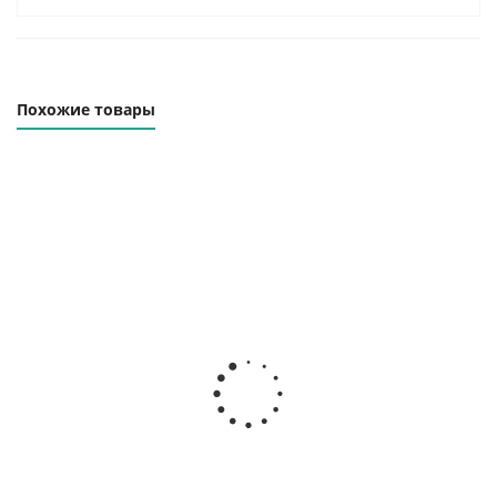
Похожие товары
Винтовой
Винтовой
Винтовой
компрессор
компрессор
компрессор
ВК-250
ВК340Н-7,5ВС
ВК340Н-7,5
Наличие
Наличие
Наличие