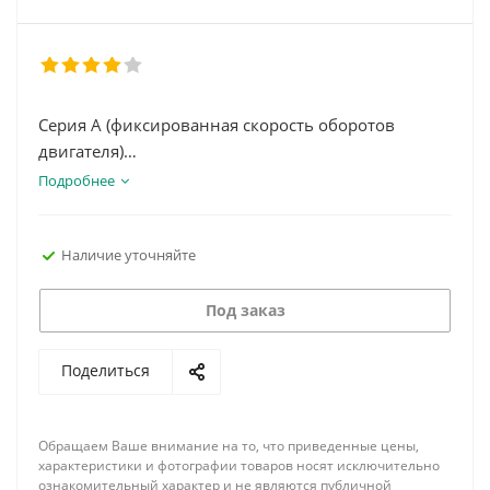
Серия А (фиксированная скорость оборотов
двигателя)
Подробнее
-Самая современная конструкция компрессорной
головки
Наличие уточняйте
-Идеальная интеллектуальная система
управления
-Снижение требований к техническому
Под заказ
обслуживанию и эксплуатационных затрат
-Большое количество запатентованных
Поделиться
технологий
Обращаем Ваше внимание на то, что приведенные цены,
характеристики и фотографии товаров носят исключительно
ознакомительный характер и не являются публичной