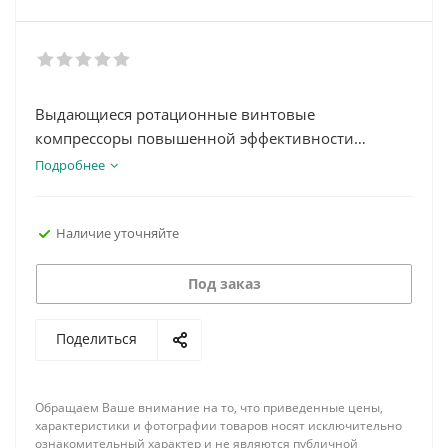
Выдающиеся ротационные винтовые
компрессоры повышенной эффективности
Винтовые компрессоры Largo обеспечивают
Подробнее
подачу качественного сжатого воздуха для
множества промышленных применений. Эта
Наличие уточняйте
линейка продукции появилась в результате
непрерывных инвестиций в разработку и
создание высококлассных машин повышенной
Под заказ
эффективности.
Поделиться
Обращаем Ваше внимание на то, что приведенные цены,
характеристики и фотографии товаров носят исключительно
ознакомительный характер и не являются публичной