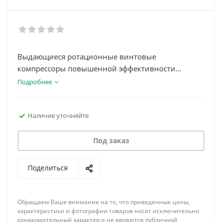
Выдающиеся ротационные винтовые
компрессоры повышенной эффективности
Винтовые компрессоры Largo обеспечивают
Подробнее
подачу качественного сжатого воздуха для
множества промышленных применений. Эта
Наличие уточняйте
линейка продукции появилась в результате
непрерывных инвестиций в разработку и
создание высококлассных машин повышенной
Под заказ
эффективности.
Поделиться
Обращаем Ваше внимание на то, что приведенные цены,
характеристики и фотографии товаров носят исключительно
ознакомительный характер и не являются публичной