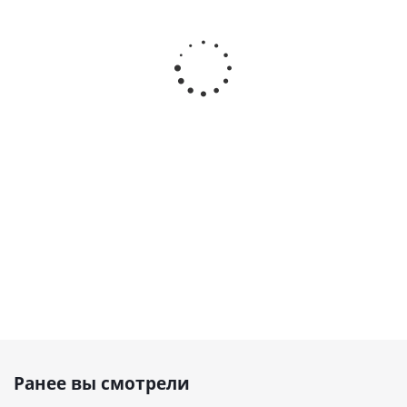
Винтовой
Винтовой
Винтовой
компрессор
компрессор
компрессор
ВК-22-Е
PLUS 22-10
Airblok 302 BD
Наличие
Наличие
Наличие
уточняйте
уточняйте
уточняйте
492 999
₽
648 000
₽
Ранее вы смотрели