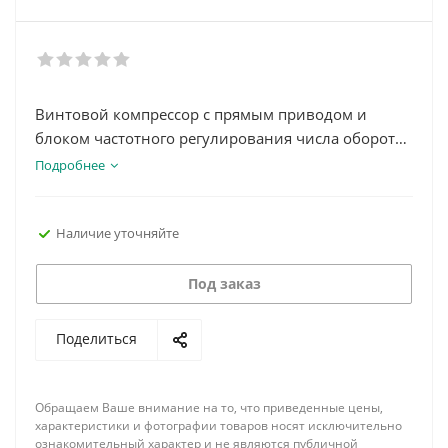
Винтовой компрессор с прямым приводом и
блоком частотного регулирования числа оборотов
двигателя. Экономия электроэнергии до 35% за
Подробнее
счет использования SCD технологии. Готов к
работе 24 часа в сутки при 100% нагрузке.
Наличие уточняйте
Под заказ
Поделиться
Обращаем Ваше внимание на то, что приведенные цены,
характеристики и фотографии товаров носят исключительно
ознакомительный характер и не являются публичной