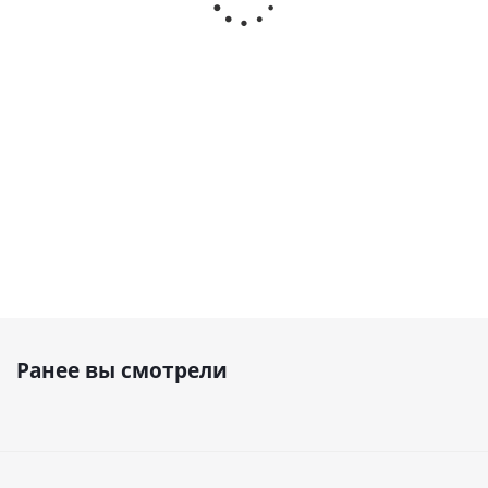
компрессор
компрессор
компрессор
ВК-5.5Р-Е
ВК7Т-10-270
ВК7Е-10-270
Наличие
Наличие
Наличие
уточняйте
уточняйте
уточняйте
279 366
₽
Ранее вы смотрели