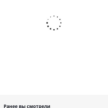
Винтовой
Винтовой
Винтовой
компрессор
компрессор
компрессор
ABAC MICRON 4 -
NEW SILVER
ВК3А-7,5-200-
200 8
5,5/300
1(2)
Наличие
Наличие
Наличие
уточняйте
уточняйте
уточняйте
Ранее вы смотрели