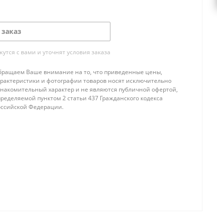
 заказ
тся с вами и уточнят условия заказа
бращаем Ваше внимание на то, что приведенные цены,
арактеристики и фотографии товаров носят исключительно
знакомительный характер и не являются публичной офертой,
ределяемой пунктом 2 статьи 437 Гражданского кодекса
оссийской Федерации.