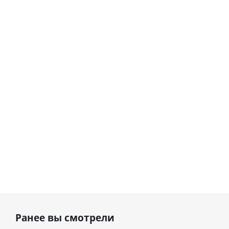
Винтовой компрессор ABAC MICRON 5,5 - 270 8
В
Наличие уточняйте
Ранее вы смотрели