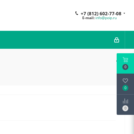
+7 (812) 602-77-08
E-mail:
info@poip.ru
0
0
0