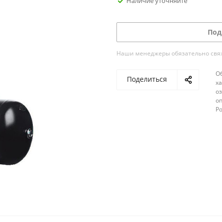
Наличие уточняйте
Под
Наши менеджеры обязательно свяжу
О
Поделиться
х
о
оп
Р