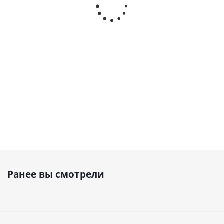
Винтовой
Винтовой
Винтовой
компрессор ABAC
компрессор
компрессор
MICRON 7,5-200 10
Sonetto 10-8 270
ВК10-10-270
Наличие
Наличие
Наличие
уточняйте
уточняйте
уточняйте
Ранее вы смотрели