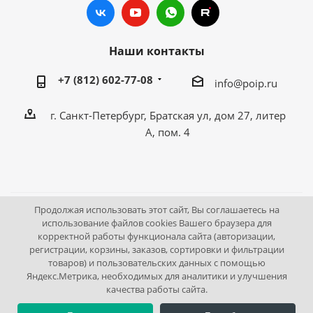
Наши контакты
+7 (812) 602-77-08
info@poip.ru
г. Санкт-Петербург, Братская ул, дом 27, литер
А, пом. 4
Продолжая использовать этот сайт, Вы соглашаетесь на
2009 - 2026 © Промышленное оборудование Интернет
использование файлов cookies Вашего браузера для
корректной работы функционала сайта (авторизации,
портал.
регистрации, корзины, заказов, сортировки и фильтрации
195043, г. Санкт-Петербург, Братская ул, дом 27, литер А,
товаров) и пользовательских данных с помощью
пом. 4
Яндекс.Метрика, необходимых для аналитики и улучшения
качества работы сайта.