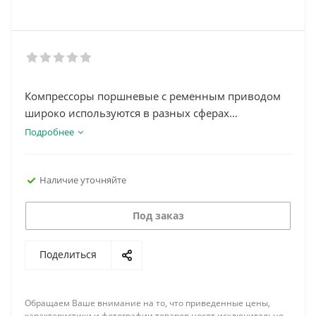
Компрессоры поршневые с ременным приводом
широко используются в разных сферах
производства и обслуживания, так как
Подробнее
предназначены для интенсивной работы, с
которой не справляются другие виды
Наличие уточняйте
компрессоров. Ременная передача позволяет
снизить частоту работы двигателя и избежать
перегрева.
Под заказ
Поделиться
Обращаем Ваше внимание на то, что приведенные цены,
характеристики и фотографии товаров носят исключительно