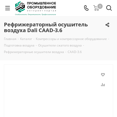
0
Рефрижераторный осушитель
воздуха Dali CAAD-3.6
Главная
-
Каталог
-
Компрессоры и компрессорное оборудование
-
Подготовка воздуха
-
Осушители сжатого воздуха
-
Рефрижераторные осушители воздуха
-
CAAD-3.6