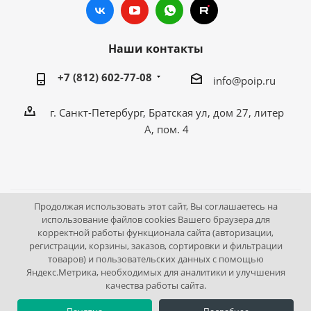
Наши контакты
+7 (812) 602-77-08
info@poip.ru
г. Санкт-Петербург, Братская ул, дом 27, литер
А, пом. 4
Продолжая использовать этот сайт, Вы соглашаетесь на
2009 - 2026 © Промышленное оборудование Интернет
использование файлов cookies Вашего браузера для
корректной работы функционала сайта (авторизации,
портал.
регистрации, корзины, заказов, сортировки и фильтрации
195043, г. Санкт-Петербург, Братская ул, дом 27, литер А,
товаров) и пользовательских данных с помощью
пом. 4
Яндекс.Метрика, необходимых для аналитики и улучшения
качества работы сайта.