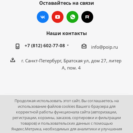
Оставайтесь на связи
Наши контакты
+7 (812) 602-77-08
info@poip.ru
г. Санкт-Петербург, Братская ул, дом 27, литер
А, пом. 4
Продолжая использовать этот сайт, Вы соглашаетесь на
2009 - 2026 © Промышленное оборудование Интернет
использование файлов cookies Вашего браузера для
корректной работы функционала сайта (авторизации,
портал.
регистрации, корзины, заказов, сортировки и фильтрации
195043, г. Санкт-Петербург, Братская ул, дом 27, литер А,
товаров) и пользовательских данных с помощью
пом. 4
Яндекс.Метрика, необходимых для аналитики и улучшения