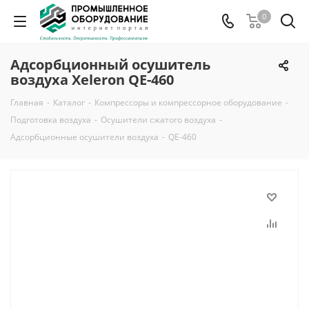
0
Адсорбционный осушитель
воздуха Xeleron QE-460
Главная
-
Каталог
-
Компрессоры и компрессорное оборудование
-
Подготовка воздуха
-
Осушители сжатого воздуха
-
Адсорбционные осушители воздуха
-
QE-460