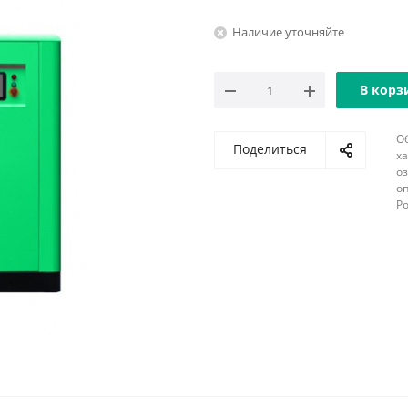
Наличие уточняйте
В корз
О
Поделиться
х
о
оп
Р