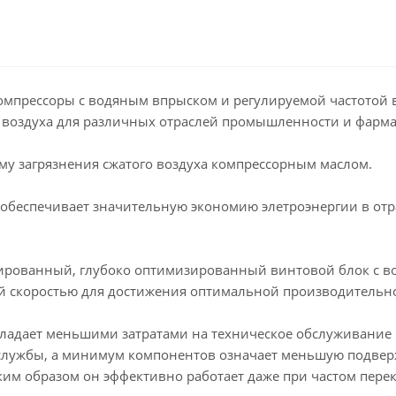
компрессоры с водяным впрыском и регулируемой частотой 
о воздуха для различных отраслей промышленности и фарм
му загрязнения сжатого воздуха компрессорным маслом.
беспечивает значительную экономию элетроэнергии в отра
грированный, глубоко оптимизированный винтовой блок с 
й скоростью для достижения оптимальной производительно
бладает меньшими затратами на техническое обслуживание 
к службы, а минимум компонентов означает меньшую подве
Таким образом он эффективно работает даже при частом пе