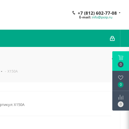
+7 (812) 602-77-08
E-mail:
info@poip.ru
0
-
X150A
0
0
ртикул:
X150A