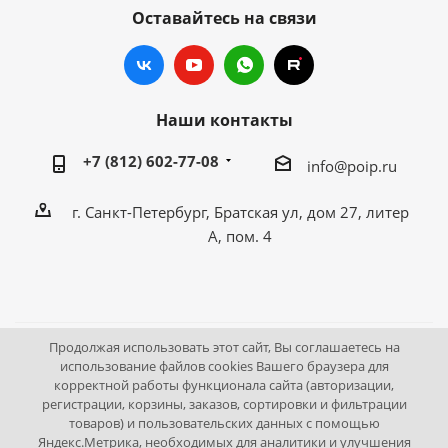
Оставайтесь на связи
Наши контакты
+7 (812) 602-77-08
info@poip.ru
г. Санкт-Петербург, Братская ул, дом 27, литер
А, пом. 4
Продолжая использовать этот сайт, Вы соглашаетесь на
2009 - 2026 © Промышленное оборудование Интернет
использование файлов cookies Вашего браузера для
корректной работы функционала сайта (авторизации,
портал.
регистрации, корзины, заказов, сортировки и фильтрации
195043, г. Санкт-Петербург, Братская ул, дом 27, литер А,
товаров) и пользовательских данных с помощью
пом. 4
Яндекс.Метрика, необходимых для аналитики и улучшения