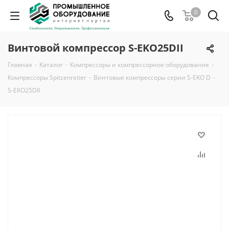
0
Винтовой компрессор S-EKO25DII
Главная
-
Каталог
-
Компрессоры и компрессорное оборудование
-
Компрессоры Spitzenreiter
-
Винтовые компрессоры серии S-EKO D
-
S-EKO25DII