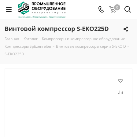
0
Винтовой компрессор S-EKO225D
Главная
-
Каталог
-
Компрессоры и компрессорное оборудование
-
Компрессоры Spitzenreiter
-
Винтовые компрессоры серии S-EKO D
-
S-EKO225D